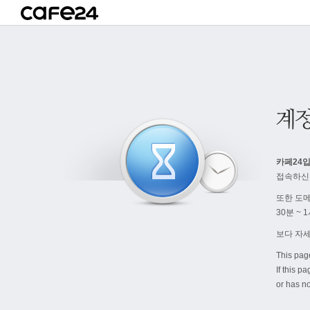
카페24입
접속하신
또한 도
30분 ~
보다 자
This pag
If this p
or has no