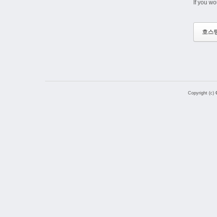
If you wo
호스
Copyright (c)